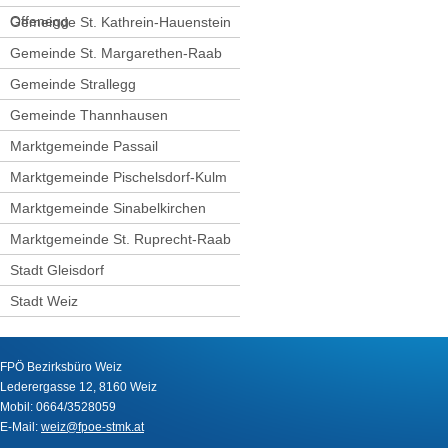
Offenegg
Gemeinde St. Kathrein-Hauenstein
Gemeinde St. Margarethen-Raab
Gemeinde Strallegg
Gemeinde Thannhausen
Marktgemeinde Passail
Marktgemeinde Pischelsdorf-Kulm
Marktgemeinde Sinabelkirchen
Marktgemeinde St. Ruprecht-Raab
Stadt Gleisdorf
Stadt Weiz
FPÖ Bezirksbüro Weiz
Lederergasse 12, 8160 Weiz
Mobil: 0664/3528059
E-Mail:
weiz@fpoe-stmk.at