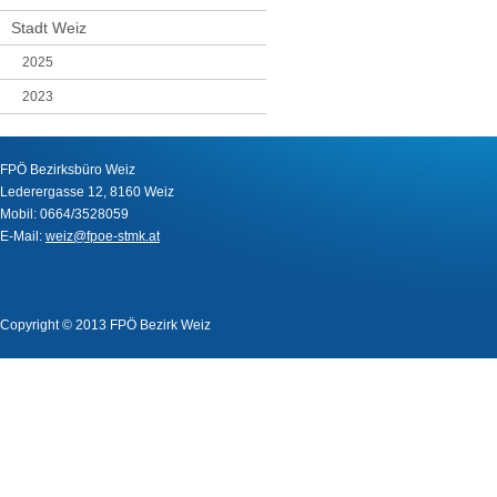
Stadt Weiz
2025
2023
FPÖ Bezirksbüro Weiz
Lederergasse 12, 8160 Weiz
Mobil: 0664/3528059
E-Mail:
weiz@fpoe-stmk.at
Copyright © 2013 FPÖ Bezirk Weiz