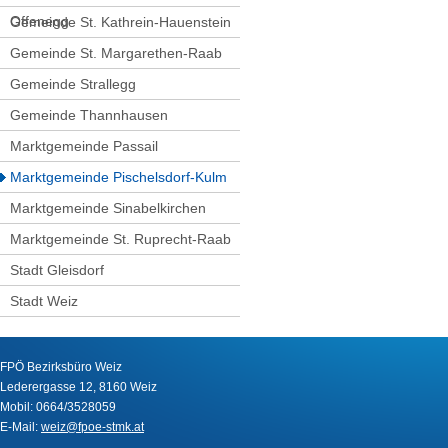
Offenegg
Gemeinde St. Kathrein-Hauenstein
Gemeinde St. Margarethen-Raab
Gemeinde Strallegg
Gemeinde Thannhausen
Marktgemeinde Passail
Marktgemeinde Pischelsdorf-Kulm
Marktgemeinde Sinabelkirchen
Marktgemeinde St. Ruprecht-Raab
Stadt Gleisdorf
Stadt Weiz
FPÖ Bezirksbüro Weiz
Lederergasse 12, 8160 Weiz
Mobil: 0664/3528059
E-Mail:
weiz@fpoe-stmk.at